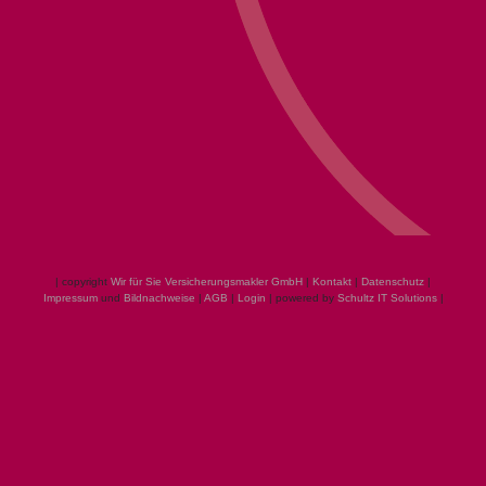
| copyright
Wir für Sie Versicherungsmakler GmbH
|
Kontakt
|
Datenschutz
|
Impressum
und
Bildnachweise
|
AGB
|
Login
| powered by
Schultz IT Solutions
|